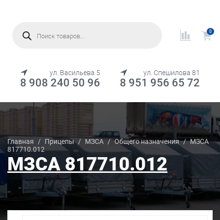
Поиск
товаров
0
МЕНЮ
ул. Васильева 5
ул. Спешилова 81
8 908 240 50 96
8 951 956 65 72
Каталог товаров
Главная
/
Прицепы
/
МЗСА
/
Общего назначения
/
МЗСА
817710.012
МЗСА 817710.012