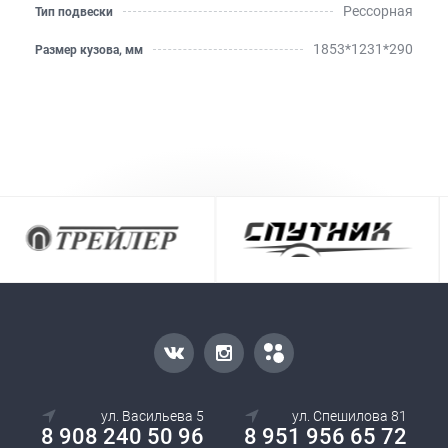
Рессорная
Тип подвески
1853*1231*290
Размер кузова, мм
ул. Васильева 5
ул. Спешилова 81
8 908 240 50 96
8 951 956 65 72