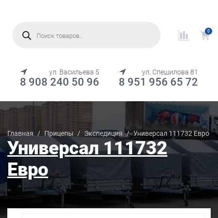
Поиск
товаров
0
МЕНЮ
ул. Васильева 5
ул. Спешилова 81
8 908 240 50 96
8 951 956 65 72
Каталог товаров
Главная
/
Прицепы
/
Экспедиция
/
Универсал 111732 Евро
Универсал 111732
Евро