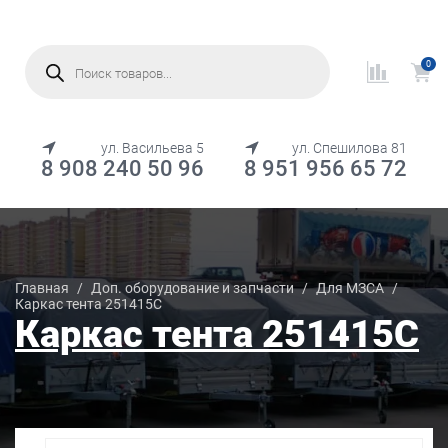
Поиск
товаров
0
МЕНЮ
ул. Васильева 5
ул. Спешилова 81
8 908 240 50 96
8 951 956 65 72
Каталог товаров
Главная
/
Доп. оборудование и запчасти
/
Для МЗСА
/
Каркас тента 251415С
Каркас тента 251415С